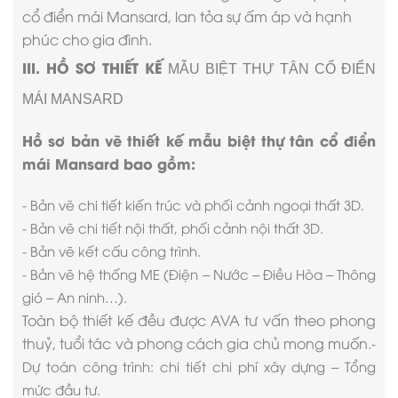
cổ điển mái Mansard, lan tỏa sự ấm áp và hạnh
phúc cho gia đình.
III. HỒ SƠ THIẾT KẾ
MẪU BIỆT THỰ TÂN CỔ ĐIỂN
MÁI MANSARD
Hồ sơ bản vẽ thiết kế mẫu biệt thự tân cổ điển
mái
Mansard
bao gồm:
- Bản vẽ chi tiết kiến trúc và phối cảnh ngoại thất 3D.
- Bản vẽ chi tiết nội thất, phối cảnh nội thất 3D.
- Bản vẽ kết cấu công trình.
- Bản vẽ hệ thống ME (Điện – Nước – Điều Hòa – Thông
gió – An ninh…).
Toàn bộ thiết kế đều được AVA tư vấn theo phong
thuỷ, tuổi tác và phong cách gia chủ mong muốn.
-
Dự toán công trình: chi tiết chi phí xây dựng – Tổng
mức đầu tư.