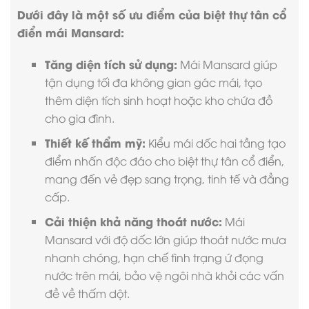
Dưới đây là một số ưu điểm của biệt thự tân cổ
điển mái Mansard:
Tăng diện tích sử dụng:
Mái Mansard giúp
tận dụng tối đa không gian gác mái, tạo
thêm diện tích sinh hoạt hoặc kho chứa đồ
cho gia đình.
Thiết kế thẩm mỹ:
Kiểu mái dốc hai tầng tạo
điểm nhấn độc đáo cho biệt thự tân cổ điển,
mang đến vẻ đẹp sang trọng, tinh tế và đẳng
cấp.
Cải thiện khả năng thoát nước:
Mái
Mansard với độ dốc lớn giúp thoát nước mưa
nhanh chóng, hạn chế tình trạng ứ đọng
nước trên mái, bảo vệ ngôi nhà khỏi các vấn
đề về thấm dột.