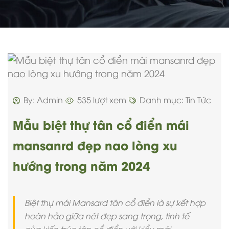
By: Admin
535 lượt xem
Danh mục:
Tin Tức
Mẫu biệt thự tân cổ điển mái
mansanrd đẹp nao lòng xu
hướng trong năm 2024
Biệt thự mái Mansard tân cổ điển là sự kết hợp
hoàn hảo giữa nét đẹp sang trọng, tinh tế