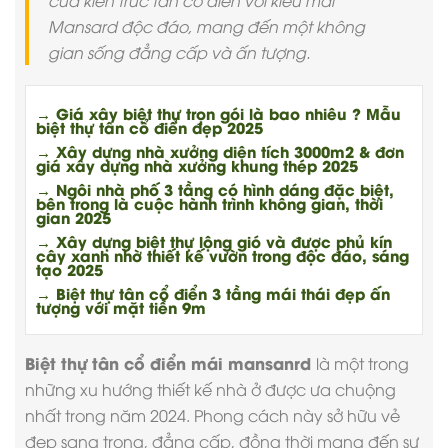
của kiến trúc tân cổ điển với kiểu mái
Mansard độc đáo, mang đến một không
gian sống đẳng cấp và ấn tượng.
→ Giá xây biệt thự trọn gói là bao nhiêu ? Mẫu
biệt thự tân cổ điển đẹp 2025
→ Xây dựng nhà xưởng diện tích 3000m2 & đơn
giá xây dựng nhà xưởng khung thép 2025
→ Ngôi nhà phố 3 tầng có hình dáng đặc biệt,
bên trong là cuộc hành trình không gian, thời
gian 2025
→ Xây dựng biệt thự lộng gió và được phủ kín
cây xanh nhờ thiết kế vườn trong độc đáo, sáng
tạo 2025
→ Biệt thự tân cổ điển 3 tầng mái thái đẹp ấn
tượng với mặt tiền 9m
Biệt thự tân cổ điển mái mansanrd
là một trong
những xu hướng thiết kế nhà ở được ưa chuộng
nhất trong năm 2024. Phong cách này sở hữu vẻ
đẹp sang trọng, đẳng cấp, đồng thời mang đến sự