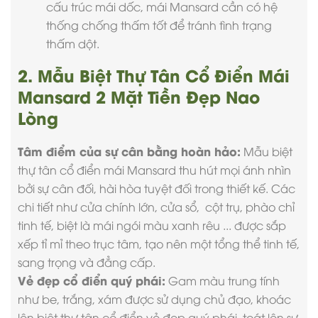
cấu trúc mái dốc, mái Mansard cần có hệ
thống chống thấm tốt để tránh tình trạng
thấm dột.
2. Mẫu Biệt Thự Tân Cổ Điển Mái
Mansard
2 Mặt Tiền Đẹp Nao
Lòng
Tâm điểm của sự cân bằng hoàn hảo:
Mẫu biệt
thự tân cổ điển mái Mansard thu hút mọi ánh nhìn
bởi sự cân đối, hài hòa tuyệt đối trong thiết kế. Các
chi tiết như cửa chính lớn, cửa sổ, cột trụ, phào chỉ
tinh tế, biệt là mái ngói màu xanh rêu ... được sắp
xếp tỉ mỉ theo trục tâm, tạo nên một tổng thể tinh tế,
sang trọng và đẳng cấp.
Vẻ đẹp cổ điển quý phái:
Gam màu trung tính
như be, trắng, xám được sử dụng chủ đạo, khoác
lên biệt thự tân cổ điển vẻ đẹp quý phái, toát lên sự