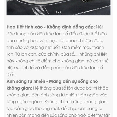
Họa tiết tinh xảo - Khẳng định đẳng cấp:
Nét
đặc trưng của kiến trúc tân cổ điển được thể hiện
qua những hoa văn, họa tiết phào chỉ độc đáo,
tinh xảo với đường nét uốn lượn mềm mại, thanh
lịch. Từ lan can, cửa chính, cửa sổ,... những chi tiết
này không chỉ tô điểm cho không gian mà còn thể
hiện sự tinh tế và đẳng cấp của kiến trúc tân cổ
điển.
Ánh sáng tự nhiên - Mang đến sự sống cho
không gian:
Hệ thống cửa sổ lớn được bài trí khắp
không gian, đón ánh sáng tự nhiên tràn ngập vào
từng ngóc ngách. Không chỉ mở rộng không gian,
tạo cảm giác thoáng mát, dễ chịu, ánh sáng tự
nhiên còn mang đến sức sống cho ngôi biệt thự tân