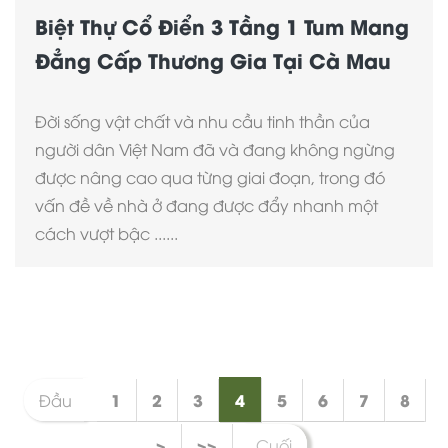
Biệt Thự Cổ Điển 3 Tầng 1 Tum Mang
Đẳng Cấp Thương Gia Tại Cà Mau
Đời sống vật chất và nhu cầu tinh thần của
người dân Việt Nam đã và đang không ngừng
được nâng cao qua từng giai đoạn, trong đó
vấn đề về nhà ở đang được đẩy nhanh một
cách vượt bậc ......
1
2
3
4
5
6
7
8
Đầu
>
>>
Cuối