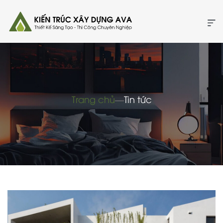
Trang chủ
―
Tin tức