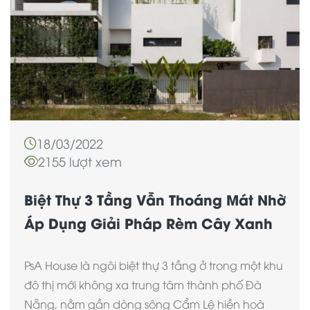
18/03/2022
2155 lượt xem
Biệt Thự 3 Tầng Vẫn Thoáng Mát Nhờ
Áp Dụng Giải Pháp Rèm Cây Xanh
PsA House là ngôi biệt thự 3 tầng ở trong một khu
đô thị mới không xa trung tâm thành phố Đà
Nẵng, nằm gần dòng sông Cẩm Lệ hiền hoà