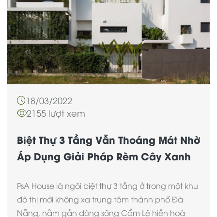
18/03/2022
2155 lượt xem
Biệt Thự 3 Tầng Vẫn Thoáng Mát Nhờ
Áp Dụng Giải Pháp Rèm Cây Xanh
PsA House là ngôi biệt thự 3 tầng ở trong một khu
đô thị mới không xa trung tâm thành phố Đà
Nẵng, nằm gần dòng sông Cẩm Lệ hiền hoà