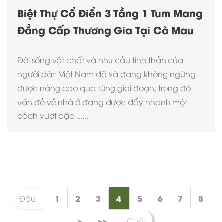
Biệt Thự Cổ Điển 3 Tầng 1 Tum Mang
Đẳng Cấp Thương Gia Tại Cà Mau
Đời sống vật chất và nhu cầu tinh thần của
người dân Việt Nam đã và đang không ngừng
được nâng cao qua từng giai đoạn, trong đó
vấn đề về nhà ở đang được đẩy nhanh một
cách vượt bậc ......
1
2
3
4
5
6
7
8
Đầu
>
>>
Cuối