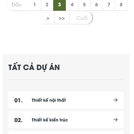
1
2
3
4
5
6
7
8
Đầu
>
>>
Cuối
TẤT CẢ DỰ ÁN
01.
Thiết kế nội thất
02.
Thiết kế kiến trúc