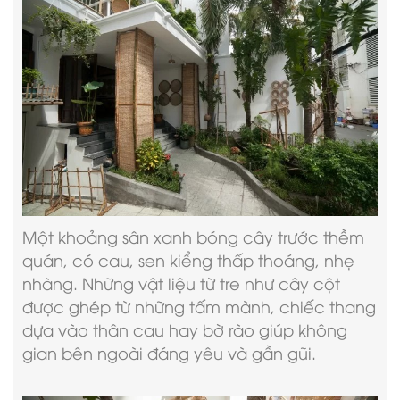
Một khoảng sân xanh bóng cây trước thềm
quán, có cau, sen kiểng thấp thoáng, nhẹ
nhàng. Những vật liệu từ tre như cây cột
được ghép từ những tấm mành, chiếc thang
dựa vào thân cau hay bờ rào giúp không
gian bên ngoài đáng yêu và gần gũi.