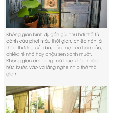
Không gian bình dị, gần gũi như hơi thở từ
cánh cửa phai màu thời gian, chiếc nón lá
thân thương của bà, của mẹ treo bên cửa,
chiếc rế nhỏ hay chậu sen xanh mướt.
Không gian ấm cúng mà thực khách háo
hức bước vào và lắng nghe nhịp thở thời
gian.