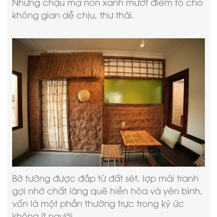
Những chậu mạ non xanh mướt điểm tô cho
không gian dễ chịu, thư thái.
Bờ tường được đắp từ đất sét, lợp mái tranh
gợi nhớ chất làng quê hiền hòa và yên bình,
vốn là một phần thường trực trong ký ức
không ít người.