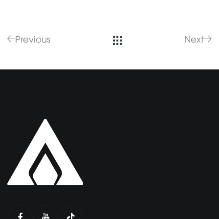
Previous
Next