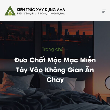
Trang chủ
―
Đưa Chất Mộc Mạc Miền
Tây Vào Không Gian Ăn
Chay