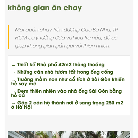
không gian ăn chay
Một quán chay trên đường Cao Bá Nhạ, TP
HCM có ý tưởng đưa vật liệu tre nứa, đồ cũ
giúp không gian gần gũi với thiên nhiên.
→ Thiết kế Nhà phố 42m2 thông thoáng
→ Những căn nhà tươm tất trong ống cống
→ Trường mầm non như cổ tích ở Sài Gòn khiến
trẻ say mê
→ Đem thiên nhiên vào nhà ống Sài Gòn bằng
hồ cá
→ Gộp 2 căn hộ thành nơi ở sang trọng 250 m2
ở Hà Nội