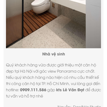
Nhà vệ sinh
Quý khách hàng vừa được giới thiệu một căn hộ
đẹp tại Hà Nội với góc view Panorama cực chất.
Nếu quý khách hàng nào hiện có nhu cầu thiết kế
thi công căn hộ tại TP. Hồ Chí Minh, vui lòng gọi đến
0909.111.586
kts Lê Văn Đạt
hotline:
gặp
để được
tư vấn và hỗ trợ nhé
Nguồn: Dao&Ho Studio