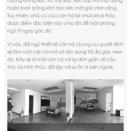
hướng Đông Bắc và Tây Bắc, kết hợp với mặt dựng
hoàn toàn bằng kính tạo nên một góc nhìn rộng.
Tuy nhiên, chủ cũ của căn hộ lại chưa khai thác
được điểm đặc biệt này vì họ đã để một phòng
ngủ ở ngay góc đó.
Vì vậy, đội ngũ
thiết kế căn hộ chung cư
quyết định
sẽ làm một căn hộ mở và tận dụng tối đa góc view
đó. Đây sẽ là một căn hộ với sự đơn giản về cấu
trúc và hình thức, đối lập với sự ồn ã bên ngoài.