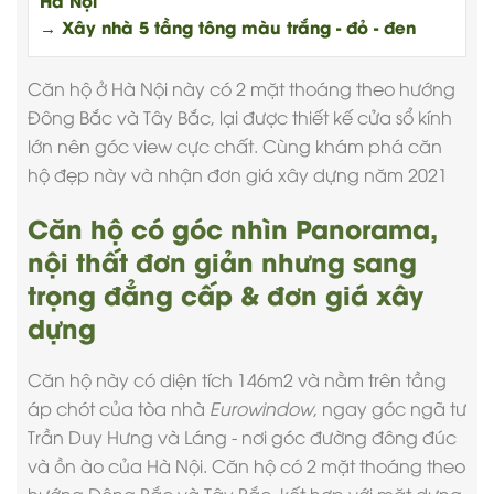
Hà Nội
→ Xây nhà 5 tầng tông màu trắng - đỏ - đen
Căn hộ ở Hà Nội này có 2 mặt thoáng theo hướng
Đông Bắc và Tây Bắc, lại được thiết kế cửa sổ kính
lớn nên góc view cực chất. Cùng khám phá căn
hộ đẹp này và nhận
đơn giá xây dựng
năm 2021
Căn hộ có góc nhìn Panorama,
nội thất đơn giản nhưng sang
trọng đẳng cấp & đơn giá xây
dựng
Căn hộ
này có diện tích 146m2 và nằm trên tầng
áp chót của tòa nhà
Eurowindow
, ngay góc ngã tư
Trần Duy Hưng và Láng - nơi góc đường đông đúc
và ồn ào của Hà Nội. Căn hộ có 2 mặt thoáng theo