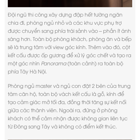
Đội ngũ
thi công xây dựng
đập hết tường ngăn
chia đi, phòng ngủ nhỏ và các khu vực phụ trợ
được chuyển sang phía trái sảnh vào – phần ít ánh
sáng hơn. Toàn bộ phòng khách, phòng ăn và bếp
sẽ là trung tâm với view góc kính. Thêm vào đó, cột
kết cấu được ốp gương để xử lý góc chết và tạo ra
một góc nhìn
Panorama
(toàn cảnh) ra toàn bộ
phía Tây Hà Nội.
Phòng ngủ master
và ngủ con đặt 2 bên của trung
tâm căn hộ, toàn bộ vách kết cấu là gỗ, kính để
tạo cảm giác mở tối đa, đồng thời tăng sự kết nối
giữa các thành viên. Ngoài ra, đứng ở phòng
khách có thể cảm nhận được không gian liên tục
từ Đông sang Tây và không có điểm kết thúc.