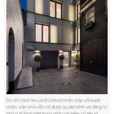
Dù chỉ cách khu phố Oxford nhộn nhịp vài bước
chân, căn nhà vẫn có được sự yên bình và riêng tư
nhờ vị trí tách biệt trong một con hẻm có tên là