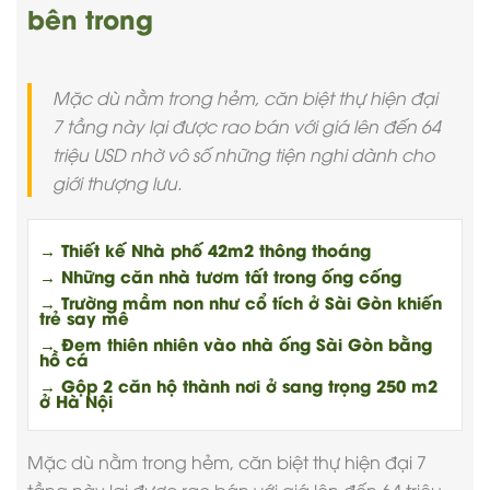
bên trong
Mặc dù nằm trong hẻm, căn biệt thự hiện đại
7 tầng này lại được rao bán với giá lên đến 64
triệu USD nhờ vô số những tiện nghi dành cho
giới thượng lưu.
→ Thiết kế Nhà phố 42m2 thông thoáng
→ Những căn nhà tươm tất trong ống cống
→ Trường mầm non như cổ tích ở Sài Gòn khiến
trẻ say mê
→ Đem thiên nhiên vào nhà ống Sài Gòn bằng
hồ cá
→ Gộp 2 căn hộ thành nơi ở sang trọng 250 m2
ở Hà Nội
Mặc dù nằm trong hẻm, căn
biệt thự hiện đại
7