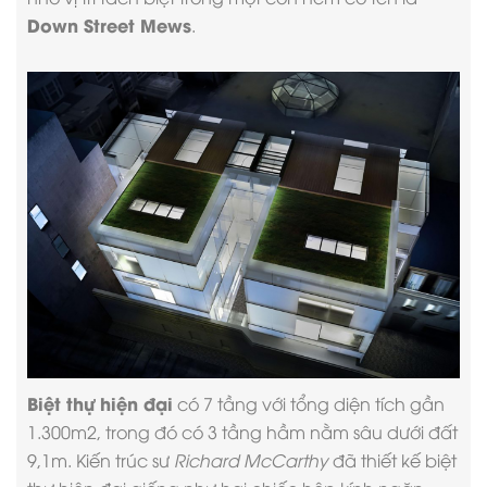
Down Street Mews
.
Biệt thự hiện đại
có 7 tầng với tổng diện tích gần
1.300m2, trong đó có 3 tầng hầm nằm sâu dưới đất
9,1m. Kiến trúc sư
Richard McCarthy
đã
thiết kế biệt