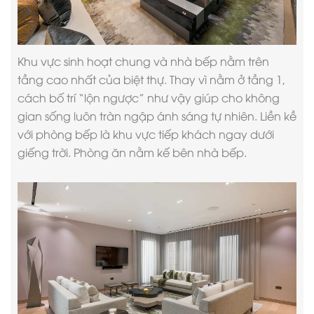
Khu vực sinh hoạt chung và nhà bếp nằm trên
tầng cao nhất của biệt thự. Thay vì nằm ở tầng 1,
cách bố trí “lộn ngược” như vậy giúp cho không
gian sống luôn tràn ngập ánh sáng tự nhiên. Liền kề
với phòng bếp là khu vực tiếp khách ngay dưới
giếng trời. Phòng ăn nằm kế bên nhà bếp.