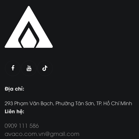
Địa chỉ:
293 Phạm Văn Bạch, Phường Tân Sơn, TP. Hồ Chí Minh
Liên hệ:
0909 111 586
avaco.com.vn@gmail.com