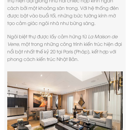
thự hiện đại
giống như hai chiếc hộp kính ngăn
cách bởi một khoảng sân trong. Với hệ thống đèn
được bật vào buổi tối, những bức tường kính mờ
tạo cảm giác ngôi nhà như bừng sáng.
Ngôi biệt thự được lấy cảm hứng từ
La Maison de
Verre
, một trong những công trình kiến trúc hiện đại
nổi bật nhất thế kỷ 20 tại Paris (Pháp), kết hợp với
phong cách kiến ​​trúc Nhật Bản
.