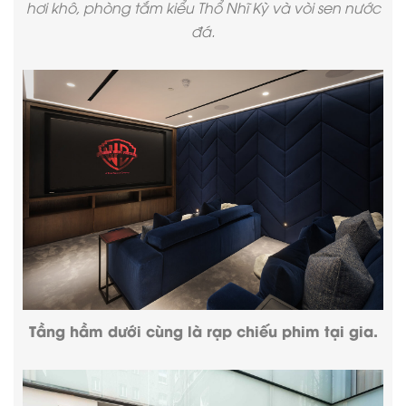
hơi khô, phòng tắm kiểu Thổ Nhĩ Kỳ và vòi sen nước
đá.
Tầng hầm dưới cùng là rạp chiếu phim tại gia.