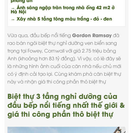
phòng ăn
→ Ánh sáng ngập tràn trong nhà ống 42 m2 ở
Hà Nội
→ Xây nhà 5 tầng tông màu trắng - đỏ - đen
Gordon Ramsay
Vừa qua, đầu bếp nổi tiếng
đã
rao bán ngôi biệt thự nghỉ dưỡng ven biển sang
trọng tại Fowey, Cornwall với giá 2.75 triệu bảng
Anh (khoảng hơn 83 tỷ đồng). Vì vậy, có lẽ đây sẽ
là những hình ảnh cuối của căn nhà nếu chủ mới
có ý định cải tạo lại. Cùng khám phá căn biệt thự
này và nhận
giá thi công phần thô biệt thự
Biệt thự 3 tầng nghỉ dưỡng của
đầu bếp nổi tiếng nhất thế giới &
giá thi công phần thô biệt thự