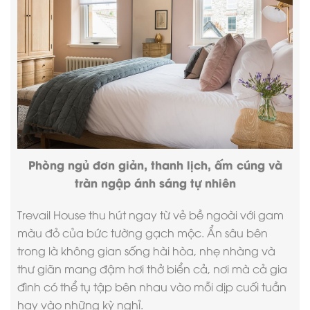
Phòng ngủ đơn giản, thanh lịch, ấm cúng và
tràn ngập ánh sáng tự nhiên
Trevail House thu hút ngay từ vẻ bề ngoài với gam
màu đỏ của bức tường gạch mộc. Ẩn sâu bên
trong là không gian sống hài hòa, nhẹ nhàng và
thư giãn mang đậm hơi thở biển cả, nơi mà cả gia
đình có thể tụ tập bên nhau vào mỗi dịp cuối tuần
hay vào những kỳ nghỉ.