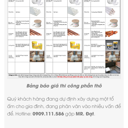
Bảng
báo giá thi công phần thô
Quý khách hàng đang dự định xây dựng một tổ
ấm cho gia đình, đang phân vân vào nhiều vấn để
0909.111.586
MR. Đạt
để. Hotline:
gặp
.