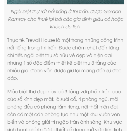
Ngôi biệt thự rất nổi tiếng ở thị trấn, được Gordon
Ramsay cho thuê lại bởi các gia đình giàu có hoặc
khách du lịch
Thực tế, Trevail House là một trong những công trình
nổi tiếng trong thị trấn. Được chăm chút đến từng
chi tiết, ngôi biệt thự sở hữu vẻ đẹp và hiện đại
nhưng 1 số đặc điểm
thiết kế biệt thự 3 tầng
của
nhiều giai đoạn vẫn được giữ lại mang đến sự độc
đáo.
Mẫu biệt thự đẹp
này có 3 tầng với phần trần cao,
cửa sổ kính đẹp mắt, lò sưởi cổ, 4 phòng ngủ, mỗi
phòng đều có phòng tắm riêng, nội thất hiện đại,
còn có một căn phòng tựa như một khu vườn ven
biển và phòng giải trí ngập tràn ánh sáng. Khu vực
sinh hoạt chính được thiết kế dạng mở với diện tích