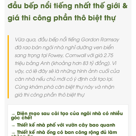
đầu bếp nổi tiếng nhất thế giới &
giá thi công phần thô biệt thự
Vừa qua, đầu bếp nổi tiếng Gordon Ramsay
đã rao bán ngôi nhà nghỉ dưỡng ven biển
sang trọng tại Fowey, Cornwall với giá 2.75
triệu bảng Anh (khoảng hơn 83 tỷ đồng). Vì
vậy, có lẽ đây sẽ là những hình ảnh cuối của
căn nhà nếu chủ mới có ý định cải tạo lại.
Cùng khám phá căn biệt thự này và nhận
giá thi công phần thô biệt thự
→ Diện mạo sau cải tạo của ngôi nhà có nhiều
góc chết
→ Thiết kế nhà phố với vườn cây bao quanh
→ Thiết kế nhà ống có ban công rộng đủ làm