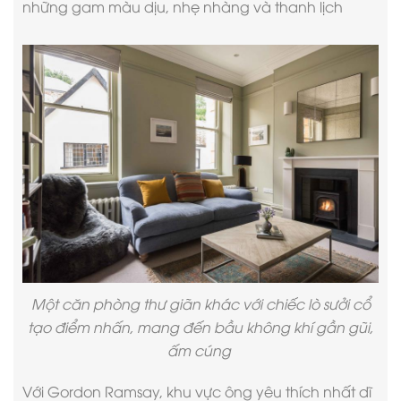
những gam màu dịu, nhẹ nhàng và thanh lịch
Một căn phòng thư giãn khác với chiếc lò sưởi cổ
tạo điểm nhấn, mang đến bầu không khí gần gũi,
ấm cúng
Với Gordon Ramsay, khu vực ông yêu thích nhất dĩ