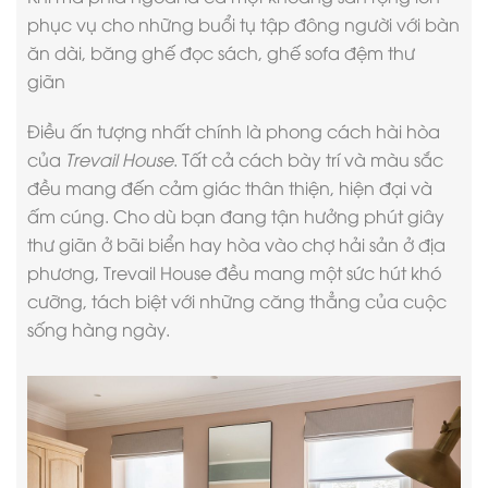
phục vụ cho những buổi tụ tập đông người với bàn
ăn dài, băng ghế đọc sách, ghế sofa đệm thư
giãn
Điều ấn tượng nhất chính là phong cách hài hòa
của
Trevail House
. Tất cả cách bày trí và màu sắc
đều mang đến cảm giác thân thiện, hiện đại và
ấm cúng. Cho dù bạn đang tận hưởng phút giây
thư giãn ở bãi biển hay hòa vào chợ hải sản ở địa
phương, Trevail House đều mang một sức hút khó
cưỡng, tách biệt với những căng thẳng của cuộc
sống hàng ngày.