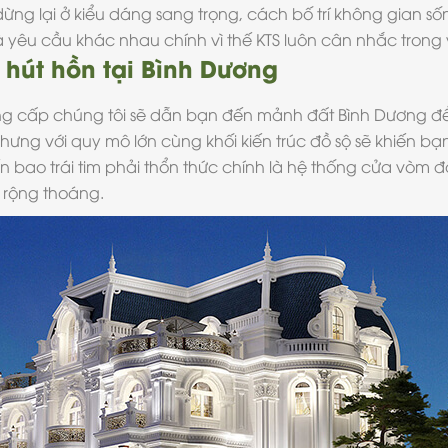
dừng lại ở kiểu dáng sang trọng, cách bố trí không gian 
 yêu cầu khác nhau chính vì thế KTS luôn cân nhắc trong 
 hút hồn tại Bình Dương
ng cấp chúng tôi sẽ dẫn bạn đến mảnh đất Bình Dương để 
ưng với quy mô lớn cùng khối kiến trúc đồ sộ sẽ khiến b
bao trái tim phải thổn thức chính là hệ thống cửa vòm đầ
 rộng thoáng.