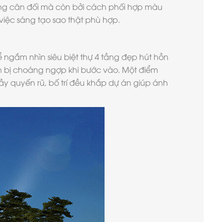
sống cân đối mà còn bởi cách phối hợp màu
việc sáng tạo sao thật phù hợp.
ngắm nhìn siêu biệt thự 4 tầng đẹp hút hồn
ạn bị choáng ngợp khi bước vào. Một điểm
y quyến rũ, bố trí đều khắp dự án giúp ánh