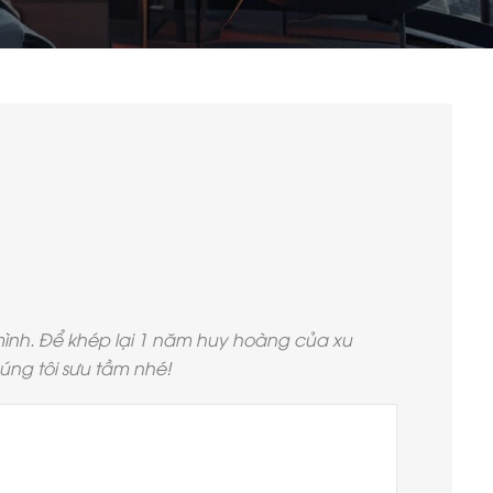
ình. Để khép lại 1 năm huy hoàng của xu
úng tôi sưu tầm nhé!