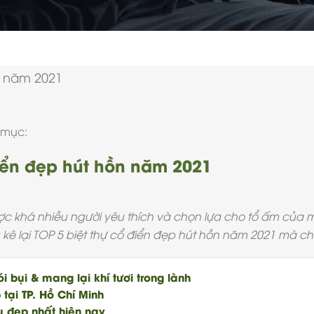
 mục:
điển đẹp hút hồn năm 2021
 khá nhiều người yêu thích và chọn lựa cho tổ ấm của m
 kê lại TOP 5 biệt thự cổ điển đẹp hút hồn năm 2021 mà ch
i bụi & mang lại khí tươi trong lành
 tại TP. Hồ Chí Minh
 đẹp nhất hiện nay