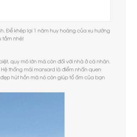
nh. Để khép lại 1 năm huy hoàng của xu hướng
u tầm nhé!
biệt, quy mô lớn mà còn đối với nhà ở cá nhân.
tế. Hệ thống mái mansard là điểm nhấn quen
ần đẹp hút hồn mà nó còn giúp tổ ấm của bạn