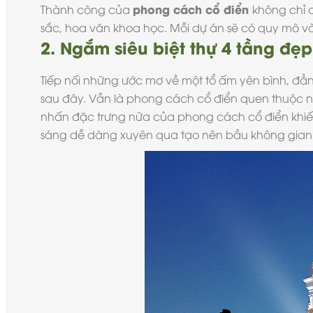
phong cách cổ điển
Thành công của
không chỉ 
sắc, hoa văn khoa học. Mỗi dự án sẽ có quy mô và
2. Ngắm siêu biệt thự 4 tầng đẹp
Tiếp nối những ước mơ về một tổ ấm yên bình, đẳ
sau đây. Vẫn là phong cách cổ điển quen thuộc nh
nhấn đặc trưng nữa của phong cách cổ điển khiến 
sáng dễ dàng xuyên qua tạo nên bầu không gian