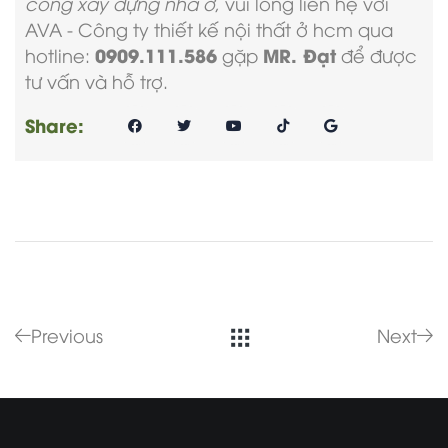
công xây dựng nhà ở
, vui lòng liên hệ với
AVA -
Công ty thiết kế nội thất ở hcm
qua
0909.111.586
MR. Đạt
hotline:
gặp
để được
tư vấn và hỗ trợ.
Share:
Previous
Next