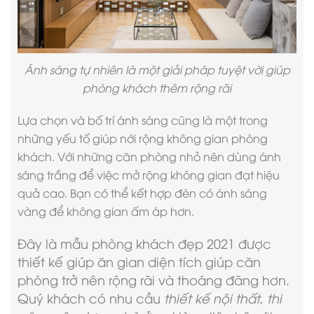
Ánh sáng tự nhiên là một giải pháp tuyệt vời giúp
phòng khách thêm rộng rãi
Lựa chọn và bố trí ánh sáng cũng là một trong
những yếu tố giúp nới rộng không gian phòng
khách. Với những căn phòng nhỏ nên dùng ánh
sáng trắng để việc mở rộng không gian đạt hiệu
quả cao. Bạn có thể kết hợp đèn có ánh sáng
vàng để không gian ấm áp hơn.
Đây là
mẫu phòng khách đẹp 2021
được
thiết kế giúp ăn gian diện tích giúp căn
phòng trở nên rộng rãi và thoáng đãng hơn.
Quý khách có nhu cầu
thiết kế nội thất
,
thi