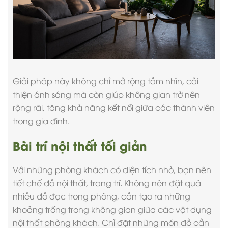
Giải pháp này không chỉ mở rộng tầm nhìn, cải
thiện ánh sáng mà còn giúp không gian trở nên
rộng rãi, tăng khả năng kết nối giữa các thành viên
trong gia đình.
Bài trí nội thất tối giản
Với những phòng khách có diện tích nhỏ, bạn nên
tiết chế đồ nội thất, trang trí. Không nên đặt quá
nhiều đồ đạc trong phòng, cần tạo ra những
khoảng trống trong không gian giữa các vật dụng
nội thất phòng khách. Chỉ đặt những món đồ cần