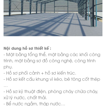
Nội dung hồ sơ thiết kế :
- Mặt bằng tổng thể, mặt bằng các khối công
trình, mặt bằng sơ đồ công nghệ, công trình
phụ.
- Hồ sơ phối cảnh + hồ sơ kiến trúc.
- Hồ sơ kết cấu khung vì kèo, bê tông cốt thép
…
- Hồ sơ kỹ thuật điện, phòng cháy chữa cháy,
xử lý nước, chất thải.
- Bể nước ngầm, tháp nước…