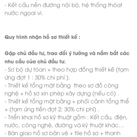
- Kết cấu nền đường nội bộ, hệ thống thóat
nước ngọai vi.
Quy trình nhận hồ sơ thiết kế :
Gặp chủ đầu tư, trao đổi ý tưởng và nắm bắt các
nhu cầu của chủ đầu tư.
- Sơ bộ dự tóan + theo hợp đồng thiết kế (tạm
ứng đợt 1 : 30% chi phí ).
- Thiết kế tổng mặt bằng theo sơ đồ công
nghệ + hồ sơ xin phép xây dựng (nếu có) .
- Thiết kế tổng mặt bằng + phối cảnh tổng thể
+ (tạm ứng tiền đợt 2; 30% chi phí) .
- Triển khai hồ sơ kỹ thuật gồm : Kết cấu, điện,
nước, công nghệ, đường và kỹ thuật khác…
- Bàn giao hồ sơ bản vẽ + file hồ sơ + thanh