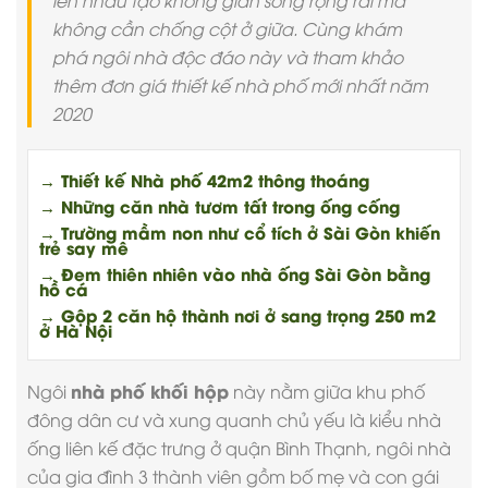
lên nhau tạo không gian sống rộng rãi mà
không cần chống cột ở giữa. Cùng khám
phá ngôi nhà độc đáo này và tham khảo
thêm đơn giá thiết kế nhà phố mới nhất năm
2020
→ Thiết kế Nhà phố 42m2 thông thoáng
→ Những căn nhà tươm tất trong ống cống
→ Trường mầm non như cổ tích ở Sài Gòn khiến
trẻ say mê
→ Đem thiên nhiên vào nhà ống Sài Gòn bằng
hồ cá
→ Gộp 2 căn hộ thành nơi ở sang trọng 250 m2
ở Hà Nội
nhà phố khối hộp
Ngôi
này nằm giữa khu phố
đông dân cư và xung quanh chủ yếu là kiểu nhà
ống liên kế đặc trưng ở quận Bình Thạnh, ngôi nhà
của gia đình 3 thành viên gồm bố mẹ và con gái