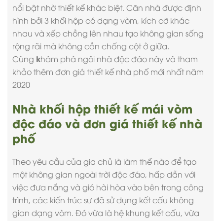
nổi bật nhờ thiết kế khác biệt. Căn nhà được định
hình bởi 3 khối hộp có dạng vòm, kích cỡ khác
nhau và xếp chồng lên nhau tạo không gian sống
rộng rãi mà không cần chống cột ở giữa.
k
Cùng
hám phá ngôi nhà độc đáo này và tham
khảo thêm
đơn giá thiết kế nhà phố
mới nhất năm
2020
Nhà khối hộp thiết kế mái vòm
độc đáo và đơn giá thiết kế nhà
phố
Theo yêu cầu của gia chủ là làm thế nào để tạo
một không gian ngoài trời độc đáo, hấp dẫn với
việc đưa nắng và gió hài hòa vào bên trong công
trình, các kiến trúc sư đã sử dụng kết cấu không
gian dạng vòm. Đó vừa là hệ khung kết cấu, vừa