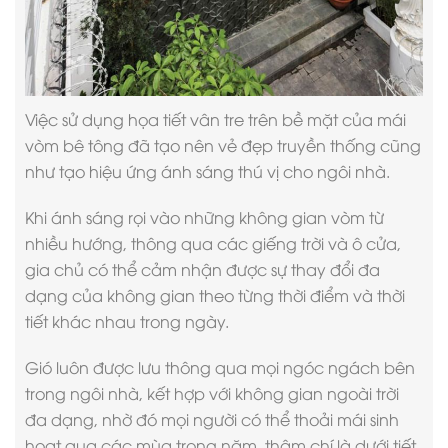
Việc sử dụng họa tiết vân tre trên bề mặt của mái
vòm bê tông đã tạo nên vẻ đẹp truyền thống cũng
như tạo hiệu ứng ánh sáng thú vị cho ngôi nhà.
Khi ánh sáng rọi vào những không gian vòm từ
nhiều hướng, thông qua các giếng trời và ô cửa,
gia chủ có thể cảm nhận được sự thay đổi đa
dạng của không gian theo từng thời điểm và thời
tiết khác nhau trong ngày.
Gió luôn được lưu thông qua mọi ngóc ngách bên
trong ngôi nhà, kết hợp với không gian ngoài trời
đa dạng, nhờ đó mọi người có thể thoải mái sinh
hoạt qua các mùa trong năm, thậm chí là dưới tiết