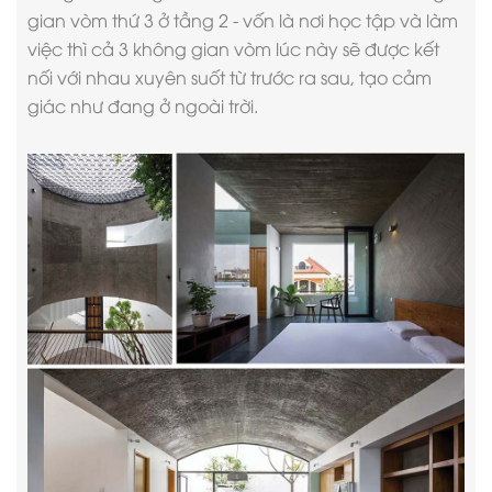
gian vòm thứ 3 ở tầng 2 - vốn là nơi học tập và làm
việc thì cả 3 không gian vòm lúc này sẽ được kết
nối với nhau xuyên suốt từ trước ra sau, tạo cảm
giác như đang ở ngoài trời.