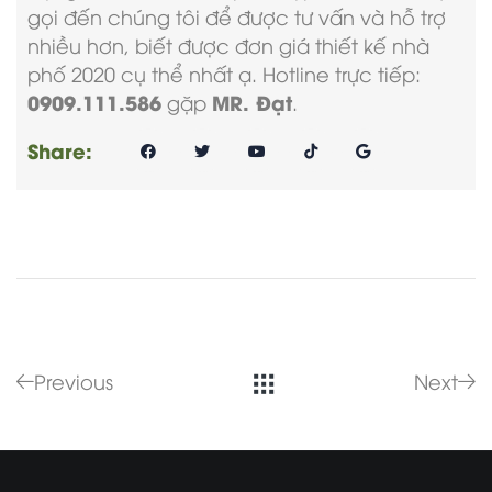
gọi đến chúng tôi để được tư vấn và hỗ trợ
nhiều hơn, biết được
đơn giá thiết kế nhà
phố 2020
cụ thể nhất ạ. Hotline trực tiếp:
0909.111.586
MR. Đạt
gặp
.
Share:
Previous
Next