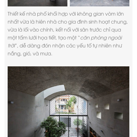
Thiết kế nhà phố
khối hợp với không gian vòm lớn
nhất vừa là hiên nhà cho gia đình sinh hoạt chung,
vừa là lối vào chính, kết nối với sân trước chỉ qua
một tấm lưới họa tiết, tạo một “
căn phòng ngoài
trời
”, dễ dàng đón nhận các yếu tố tự nhiên như
nắng, gió, và mưa.