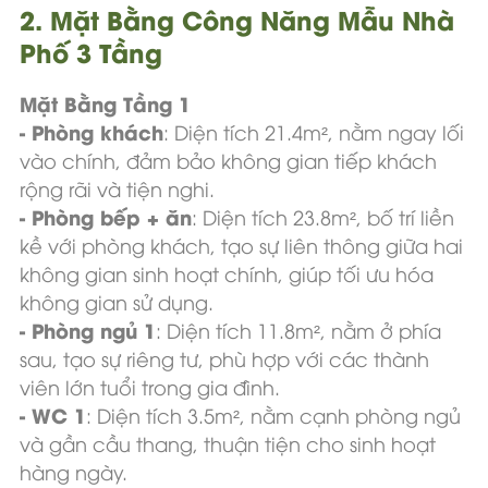
2. Mặt Bằng Công Năng Mẫu Nhà
Phố 3 Tầng
Mặt Bằng Tầng 1
- Phòng khách
: Diện tích 21.4m², nằm ngay lối
vào chính, đảm bảo không gian tiếp khách
rộng rãi và tiện nghi.
- Phòng bếp + ăn
: Diện tích 23.8m², bố trí liền
kề với phòng khách, tạo sự liên thông giữa hai
không gian sinh hoạt chính, giúp tối ưu hóa
không gian sử dụng.
- Phòng ngủ 1
: Diện tích 11.8m², nằm ở phía
sau, tạo sự riêng tư, phù hợp với các thành
viên lớn tuổi trong gia đình.
- WC 1
: Diện tích 3.5m², nằm cạnh phòng ngủ
và gần cầu thang, thuận tiện cho sinh hoạt
hàng ngày.