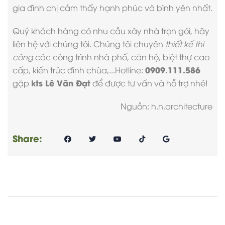
gia đình chị cảm thấy hạnh phúc và bình yên nhất.
Quý khách hàng có nhu cầu
xây nhà trọn gói
, hãy
liên hệ với chúng tôi. Chúng tôi chuyên
thiết kế thi
công
các công trình nhà phố, căn hộ, biệt thự cao
0909.111.586
cấp, kiến trúc đình chùa,...Hotline:
kts Lê Văn Đạt
gặp
để được tư vấn và hỗ trợ nhé!
Nguồn: h.n.architecture
Share: