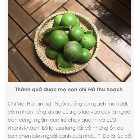
Thành quả được mẹ con chị Hà thu hoạch
Chị Việt Hà tâm sự “Ngồi xuống sàn gạch mát rượi,
cảm nhận tiếng xì xào của gió lùa vào cây lá ngoài
ban công, ngắm con trẻ chạy quanh và cười
khanh khách. Bỏ lại sau lưng tất cả những ồn ào
bon chen bên ngoài cánh cửa nhà…”. Đó là lúc cả