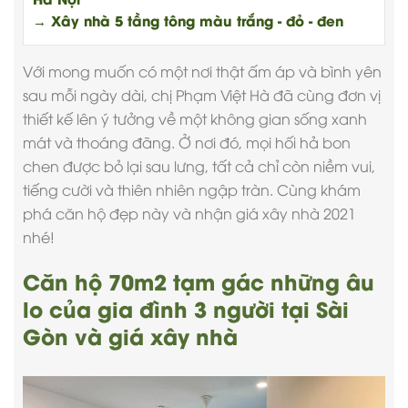
→ Xây nhà 5 tầng tông màu trắng - đỏ - đen
Với mong muốn có một nơi thật ấm áp và bình yên
sau mỗi ngày dài, chị Phạm Việt Hà đã cùng đơn vị
thiết kế lên ý tưởng về một không gian sống xanh
mát và thoáng đãng. Ở nơi đó, mọi hối hả bon
chen được bỏ lại sau lưng, tất cả chỉ còn niềm vui,
tiếng cười và thiên nhiên ngập tràn. Cùng khám
phá căn hộ đẹp này và nhận
giá xây nhà
2021
nhé!
Căn hộ 70m2 tạm gác những âu
lo của gia đình 3 người tại Sài
Gòn và giá xây nhà