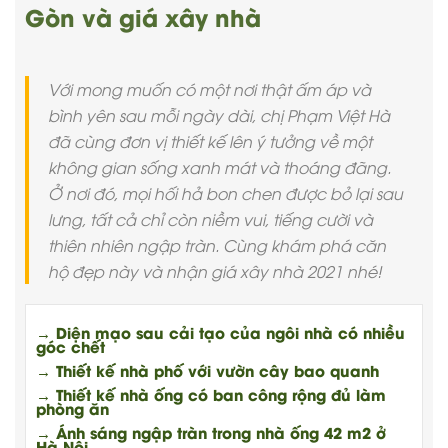
Gòn và giá xây nhà
Với mong muốn có một nơi thật ấm áp và
bình yên sau mỗi ngày dài, chị Phạm Việt Hà
đã cùng đơn vị thiết kế lên ý tưởng về một
không gian sống xanh mát và thoáng đãng.
Ở nơi đó, mọi hối hả bon chen được bỏ lại sau
lưng, tất cả chỉ còn niềm vui, tiếng cười và
thiên nhiên ngập tràn. Cùng khám phá căn
hộ đẹp này và nhận giá xây nhà 2021 nhé!
→ Diện mạo sau cải tạo của ngôi nhà có nhiều
góc chết
→ Thiết kế nhà phố với vườn cây bao quanh
→ Thiết kế nhà ống có ban công rộng đủ làm
phòng ăn
→ Ánh sáng ngập tràn trong nhà ống 42 m2 ở
Hà Nội