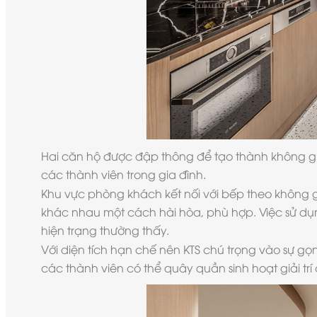
Hai căn hộ được đập thông để tạo thành không gi
các thành viên trong gia đình.
Khu vực phòng khách kết nối với bếp theo không g
khác nhau một cách hài hòa, phù hợp. Việc sử dụn
hiện trạng thường thấy.
Với diện tích hạn chế nên KTS chú trọng vào sự gọ
các thành viên có thể quây quần sinh hoạt giải tr