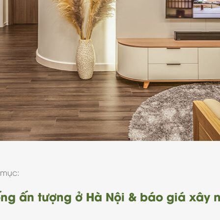
 mục:
g ấn tượng ở Hà Nội & báo giá xây n