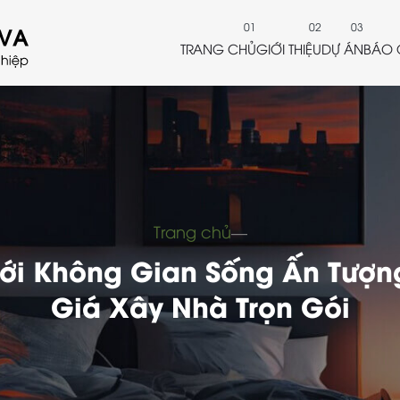
TRANG CHỦ
GIỚI THIỆU
DỰ ÁN
BÁO 
Trang chủ
―
i Không Gian Sống Ấn Tượn
Giá Xây Nhà Trọn Gói