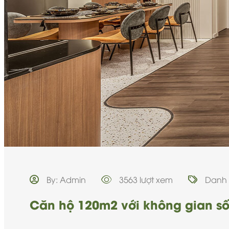
By: Admin
3563 lượt xem
Danh
Căn hộ 120m2 với không gian sốn