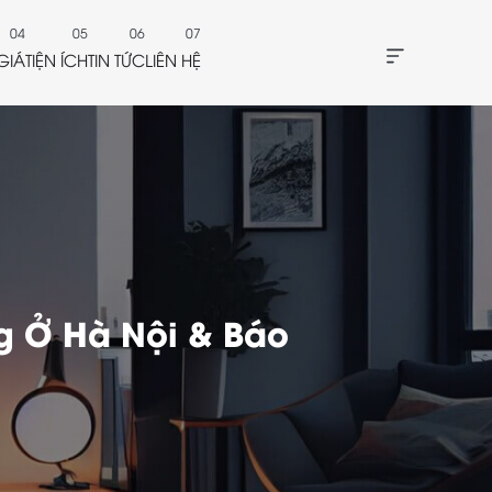
GIÁ
TIỆN ÍCH
TIN TỨC
LIÊN HỆ
g Ở Hà Nội & Báo