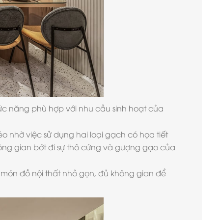
ức năng phù hợp với nhu cầu sinh hoạt của
 nhờ việc sử dụng hai loại gạch có họa tiết
hông gian bớt đi sự thô cứng và gượng gạo của
g món đồ nội thất nhỏ gọn, đủ không gian để