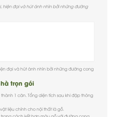
i, hiện đại và hút ánh nhìn bởi những đường
 hiện đại và hút ánh nhìn bởi những đường cong
hà trọn gói
hành 1 căn. Tổng diện tích sau khi đập thông
vật liệu chính cho nội thất là gỗ.
 trong cách kết hợp màu gỗ với đường cong