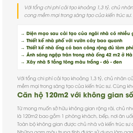
Với tổng chi phí cải tạo khoảng 1,3 tỷ, chủ nh
cong mềm mại trong sáng tạo của kiến trúc sư
→ Diện mạo sau cải tạo của ngôi nhà có nhiều 
→ Thiết kế nhà phố với vườn cây bao quanh
→ Thiết kế nhà ống có ban công rộng đủ làm ph
→ Ánh sáng ngập tràn trong nhà ống 42 m2 ở Hà
→ Xây nhà 5 tầng tông màu trắng - đỏ - đen
Với tổng chi phí cải tạo khoảng 1,3 tỷ, chủ nhân 
mềm mại trong sáng tạo của kiến trúc sư. Cùng 
Căn hộ 120m2 với không gian sốn
Từ mong muốn sở hữu không gian rộng rãi, chủ n
là 120m2 bao gồm 1 phòng khách, bếp, nơi ăn uố
Toàn bộ không gian được chủ nhà và kiến trúc sư 
Những gam màu trung tính được sử dụng làm g