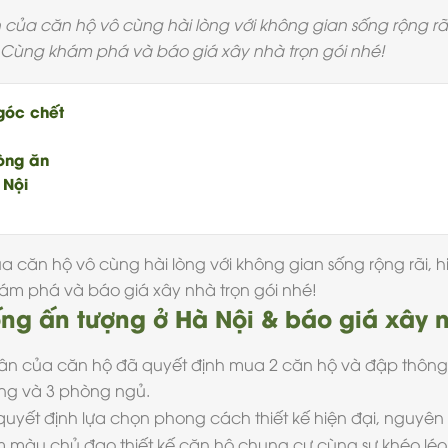
ân của căn hộ vô cùng hài lòng với không gian sống rộng rã
. Cùng khám phá và báo giá xây nhà trọn gói nhé!
góc chết
òng ăn
 Nội
của căn hộ vô cùng hài lòng với không gian sống rộng rãi,
khám phá và
báo giá xây nhà trọn gói
nhé!
g ấn tượng ở Hà Nội & báo giá xây n
hân của
căn hộ
đã quyết định mua 2 căn hộ và đập thông t
ng và 3 phòng ngủ.
quyết định lựa chọn
phong cách thiết kế hiện đại
, nguyên 
am màu chủ đạo
thiết kế căn hộ chung cư
cùng sự khéo léo