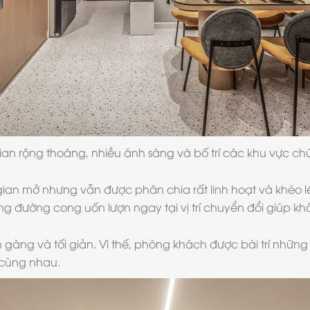
an rộng thoáng, nhiều ánh sáng và bố trí các khu vực ch
ian mở nhưng vẫn được phân chia rất linh hoạt và khéo léo
g đường cong uốn lượn ngay tại vị trí chuyển đổi giúp k
n gàng và tối giản. Vì thế, phòng khách được bài trí nhữn
í cùng nhau.