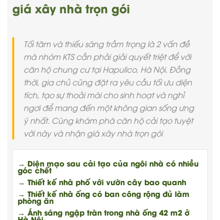
giá xây nhà trọn gói
Tối tăm và thiếu sáng trầm trọng là 2 vấn đề
mà nhóm KTS cần phải giải quyết triệt để với
căn hộ chung cư tại Hapulico, Hà Nội. Đồng
thời, gia chủ cũng đặt ra yêu cầu tối ưu diện
tích, tạo sự thoải mái cho sinh hoạt và nghỉ
ngơi để mang đến một không gian sống ưng
ý nhất. Cùng khám phá căn hộ cải tạo tuyệt
vời này và nhận giá xây nhà trọn gói
→ Diện mạo sau cải tạo của ngôi nhà có nhiều
góc chết
→ Thiết kế nhà phố với vườn cây bao quanh
→ Thiết kế nhà ống có ban công rộng đủ làm
phòng ăn
→ Ánh sáng ngập tràn trong nhà ống 42 m2 ở
Hà Nội