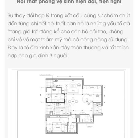
Nội thất phòng vệ sinh hiện đại, tiện nghi
Sự thay đổi hợp lý trong kết cấu cùng sự chăm chút
đến từng chi tiết
nội thất căn hộ
là những yếu tố đã
“tăng giá trị” đáng kể cho căn hộ cải tạo, không
chỉ về về mặt thẩm mỹ mà cả công năng sử dụng.
Đây là tổ ấm xinh xắn đầy thân thương và rất thích
hợp cho gia đình 3 người.