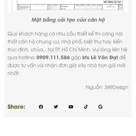
Mặt bằng cải tạo của căn hộ
Quý khách hàng có nhu cầu thiết kế thi công nội
thất căn hộ chung cư, nhà phố, biệt thự hay kiến
trúc đình, chùa,...tại TP. Hồ Chí Minh. Vui lòng liên hệ
0909.111.586
kts Lê Văn Đạt
qua hotline:
gặp
để
được tư vấn và nhận
đơn giá xây nhà trọn gói
mới
nhất
Nguồn: 349Design
Share: