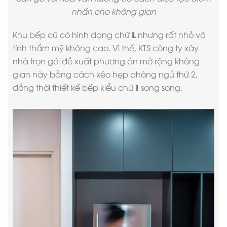
nhấn cho không gian
L
Khu bếp cũ có hình dạng chữ
nhưng rất nhỏ và
tính thẩm mỹ không cao. Vì thế, KTS
công ty xây
nhà trọn gói
đề xuất phương án mở rộng không
gian này bằng cách kéo hẹp phòng ngủ thứ 2,
I
đồng thời thiết kế bếp kiểu chữ
song song.