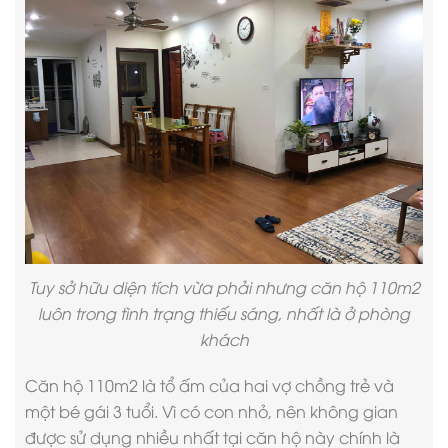
Tuy sở hữu diện tích vừa phải nhưng căn hộ 110m2
luôn trong tình trạng thiếu sáng, nhất là ở phòng
khách
Căn hộ
110m2 là tổ ấm của hai vợ chồng trẻ và
một bé gái 3 tuổi. Vì có con nhỏ, nên không gian
được sử dụng nhiều nhất tại căn hộ này chính là