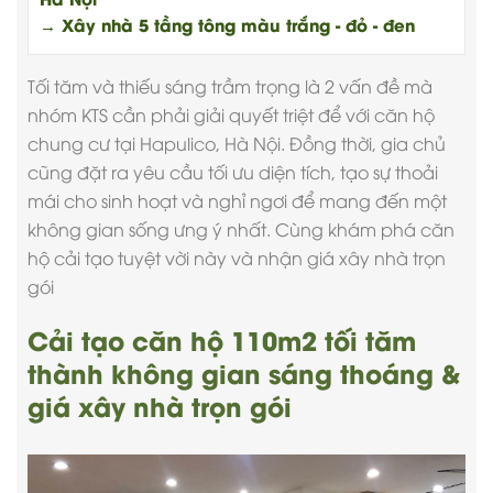
→ Xây nhà 5 tầng tông màu trắng - đỏ - đen
Tối tăm và thiếu sáng trầm trọng là 2 vấn đề mà
nhóm KTS cần phải giải quyết triệt để với căn hộ
chung cư tại Hapulico, Hà Nội. Đồng thời, gia chủ
cũng đặt ra yêu cầu tối ưu diện tích, tạo sự thoải
mái cho sinh hoạt và nghỉ ngơi để mang đến một
không gian sống ưng ý nhất. Cùng khám phá căn
hộ cải tạo tuyệt vời này và nhận giá
xây nhà trọn
gói
Cải tạo căn hộ 110m2 tối tăm
thành không gian sáng thoáng &
giá xây nhà trọn gói