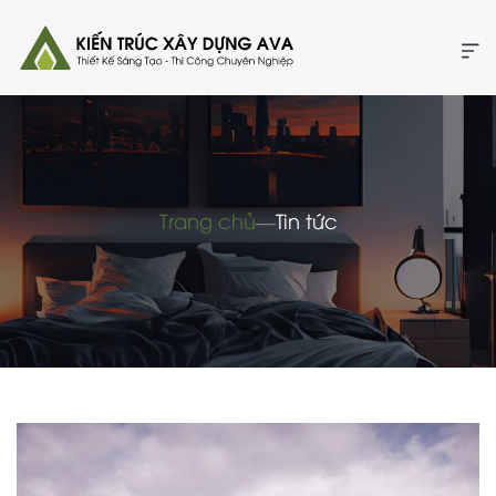
Trang chủ
―
Tin tức