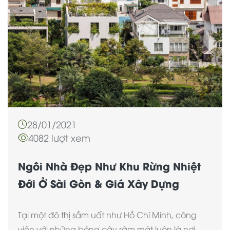
28/01/2021
4082 lượt xem
Ngôi Nhà Đẹp Như Khu Rừng Nhiệt
Đới Ở Sài Gòn & Giá Xây Dựng
Tại một đô thị sầm uất như Hồ Chí Minh, công
viên với những bóng cây râm mát luôn là nơi