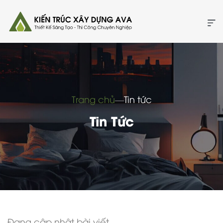
Trang chủ
―
Tin tức
Tin Tức
Đang cập nhật bài viết...