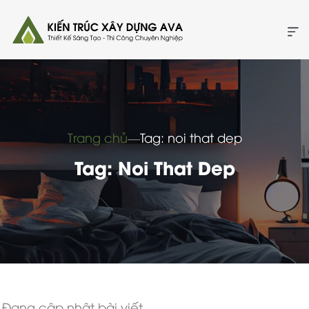
Trang chủ
―
Tag: noi that dep
Tag: Noi That Dep
Đang cập nhật bài viết...