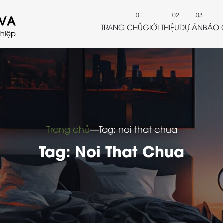
TRANG CHỦ
GIỚI THIỆU
DỰ ÁN
BÁO 
Trang chủ
―
Tag: noi that chua
Tag: Noi That Chua