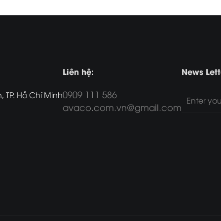
Liên hệ:
News Lett
0909 111 586
 TP. Hồ Chí Minh
avaco.com.vn@gmail.com