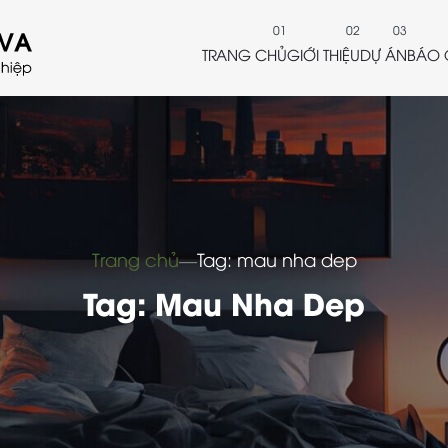
TRANG CHỦ
GIỚI THIỆU
DỰ ÁN
BÁO 
Trang chủ
―
Tag: mau nha dep
Tag: Mau Nha Dep