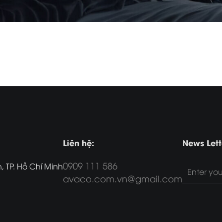
Liên hệ:
News Lett
0909 111 586
 TP. Hồ Chí Minh
avaco.com.vn@gmail.com