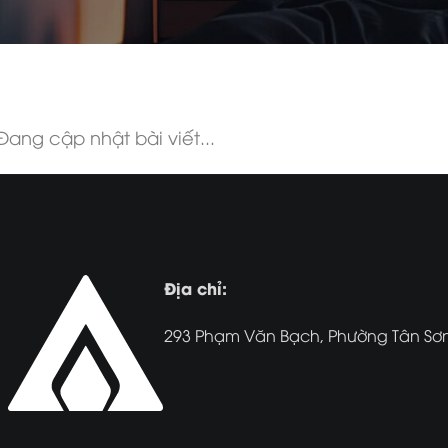
Đang cập nhật bài viết...
Địa chỉ:
293 Phạm Văn Bạch, Phường Tân Sơn,