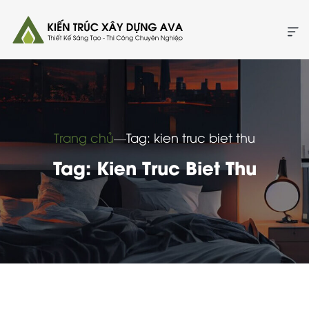
Trang chủ
―
Tag: kien truc biet thu
Tag: Kien Truc Biet Thu