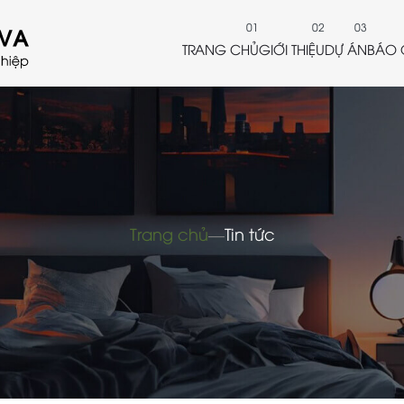
TRANG CHỦ
GIỚI THIỆU
DỰ ÁN
BÁO 
Trang chủ
―
Tin tức