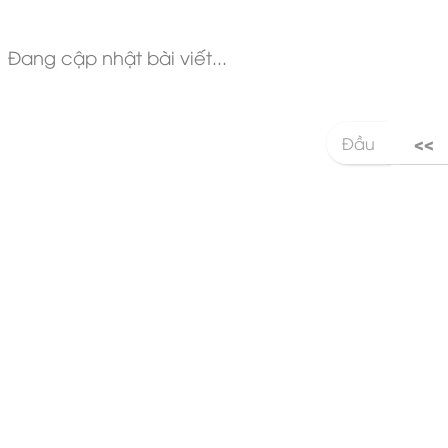
Đang cập nhật bài viết...
<<
Đầu