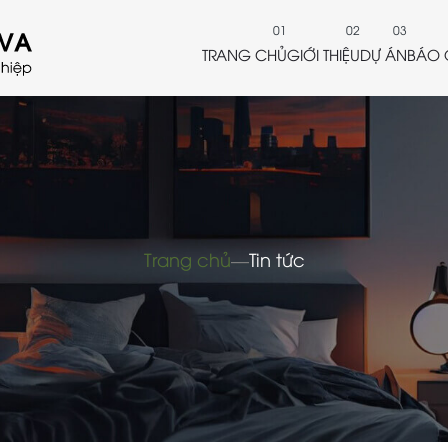
TRANG CHỦ
GIỚI THIỆU
DỰ ÁN
BÁO 
Trang chủ
―
Tin tức