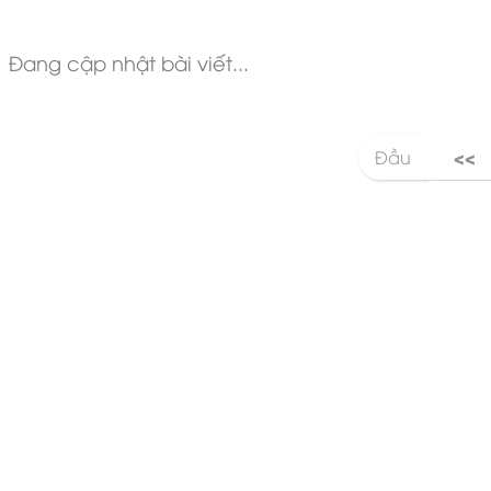
Đang cập nhật bài viết...
<<
Đầu