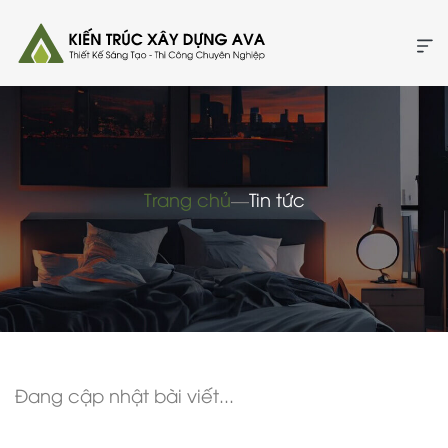
Trang chủ
―
Tin tức
Đang cập nhật bài viết...