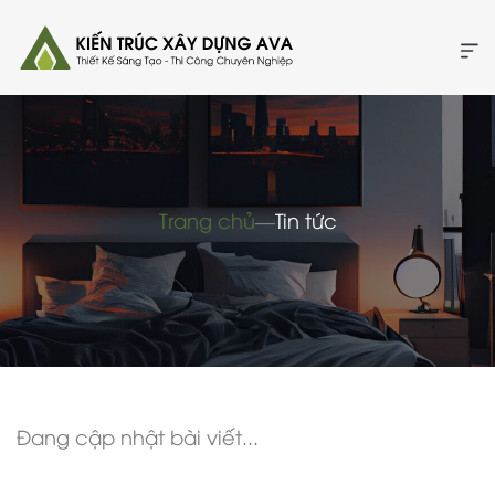
Trang chủ
―
Tin tức
Đang cập nhật bài viết...